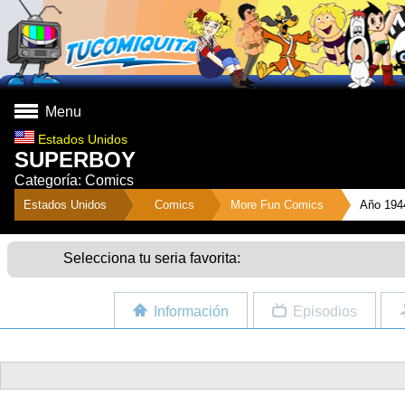
Menu
Estados Unidos
SUPERBOY
Categoría: Comics
">
Estados Unidos
Comics
More Fun Comics
Año 194
Selecciona tu seria favorita:
Información
Episodios