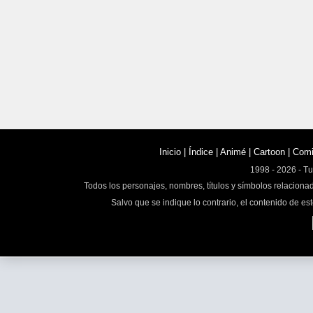
Inicio
|
Índice
|
Animé
|
Cartoon
|
Com
1998 - 2026 - T
Todos los personajes, nombres, títulos y símbolos relaciona
Salvo que se indique lo contrario, el contenido de est