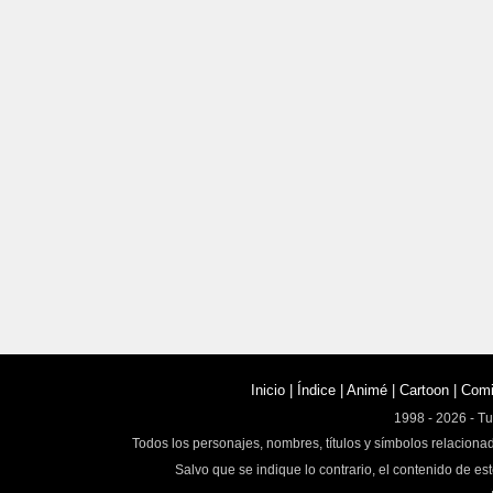
Inicio
|
Índice
|
Animé
|
Cartoon
|
Com
1998 - 2026 - T
Todos los personajes, nombres, títulos y símbolos relaciona
Salvo que se indique lo contrario, el contenido de est