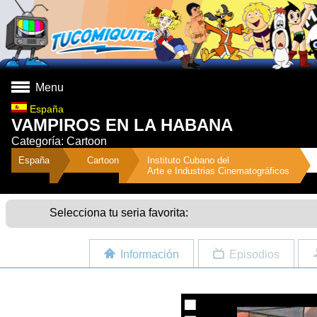
Menu
España
VAMPIROS EN LA HABANA
Categoría: Cartoon
">
España
Cartoon
Instituto Cubano del
Arte e Industrias Cinematográficos
Selecciona tu seria favorita:
Información
Episodios