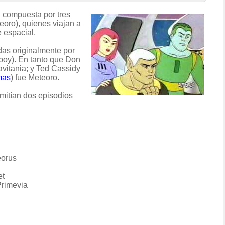
l compuesta por tres
eoro), quienes viajan a
e espacial.
das originalmente por
boy). En tanto que Don
avitania; y Ted Cassidy
mas
) fue Meteoro.
emitían dos episodios
eorus
et
Primevia