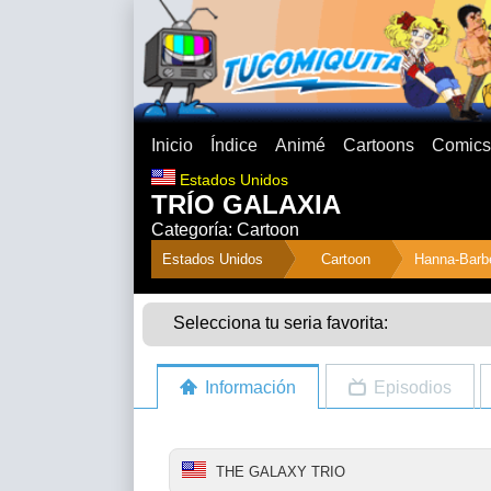
Inicio
Índice
Animé
Cartoons
Comics
Estados Unidos
TRÍO GALAXIA
Categoría: Cartoon
">
Estados Unidos
Cartoon
Hanna-Barb
Selecciona tu seria favorita:
Información
Episodios
THE GALAXY TRIO