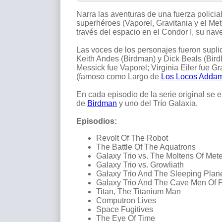
Narra las aventuras de una fuerza policia
superhéroes (Vaporel, Gravitania y el Met
través del espacio en el Condor I, su nav
Las voces de los personajes fueron supli
Keith Andes (Birdman) y Dick Beals (Bird
Messick fue Vaporel; Virginia Eiler fue Gr
(famoso como Largo de
Los Locos Adda
En cada episodio de la serie original se 
de
Birdman
y uno del Trío Galaxia.
Episodios:
Revolt Of The Robot
The Battle Of The Aquatrons
Galaxy Trio vs. The Moltens Of Met
Galaxy Trio vs. Growliath
Galaxy Trio And The Sleeping Plan
Galaxy Trio And The Cave Men Of 
Titan, The Titanium Man
Computron Lives
Space Fugitives
The Eye Of Time