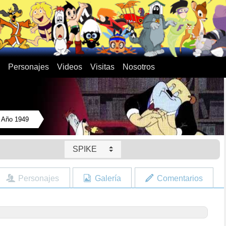
Personajes
Videos
Visitas
Nosotros
Año 1949
SPIKE
Personajes
Galería
Comentarios