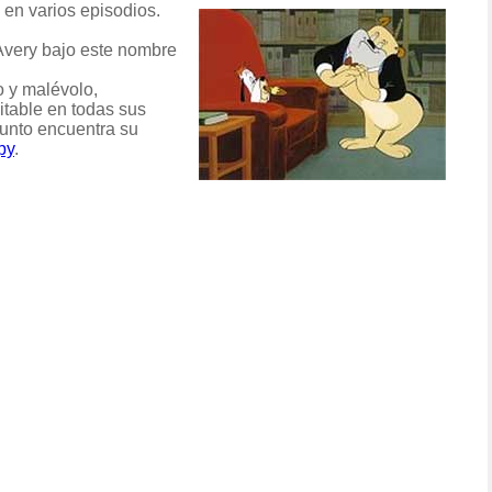
en varios episodios.
Avery bajo este nombre
o y malévolo,
itable en todas sus
punto encuentra su
py
.