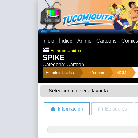
Inicio
Índice
Animé
Cartoons
Comics
Estados Unidos
SPIKE
Categoría: Cartoon
">
Estados Unidos
Cartoon
MGM
Selecciona tu seria favorita:
Información
Episodios