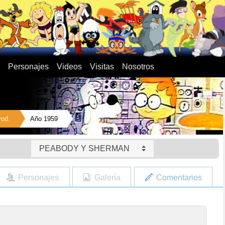
Personajes
Videos
Visitas
Nosotros
rod.
Año 1959
PEABODY Y SHERMAN
Personajes
Galería
Comentarios