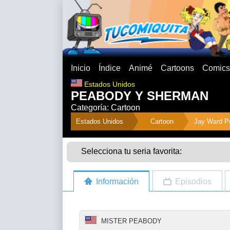
Inicio
Índice
Animé
Cartoons
Comics
Estados Unidos
PEABODY Y SHERMAN
Categoría: Cartoon
">
Estados Unidos
Cartoon
Jay Ward P
Selecciona tu seria favorita:
Información
Episodios
MISTER PEABODY