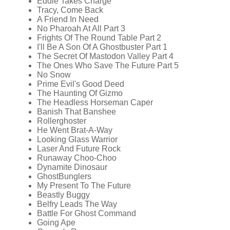
Eddie Takes Charge
Tracy, Come Back
A Friend In Need
No Pharoah At All Part 3
Frights Of The Round Table Part 2
I'll Be A Son Of A Ghostbuster Part 1
The Secret Of Mastodon Valley Part 4
The Ones Who Save The Future Part 5
No Snow
Prime Evil's Good Deed
The Haunting Of Gizmo
The Headless Horseman Caper
Banish That Banshee
Rollerghoster
He Went Brat-A-Way
Looking Glass Warrior
Laser And Future Rock
Runaway Choo-Choo
Dynamite Dinosaur
GhostBunglers
My Present To The Future
Beastly Buggy
Belfry Leads The Way
Battle For Ghost Command
Going Ape