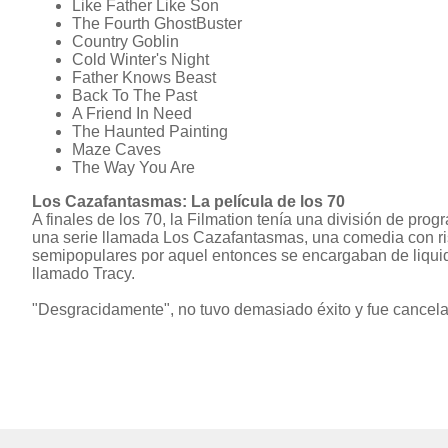
Like Father Like Son
The Fourth GhostBuster
Country Goblin
Cold Winter's Night
Father Knows Beast
Back To The Past
A Friend In Need
The Haunted Painting
Maze Caves
The Way You Are
Los Cazafantasmas: La película de los 70
A finales de los 70, la Filmation tenía una división de prog
una serie llamada Los Cazafantasmas, una comedia con r
semipopulares por aquel entonces se encargaban de liquid
llamado Tracy.
"Desgracidamente", no tuvo demasiado éxito y fue cancela