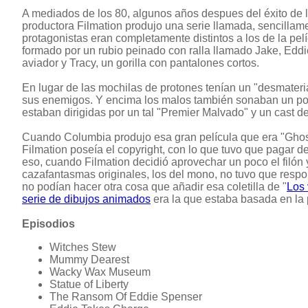
A mediados de los 80, algunos años despues del éxito de la
productora Filmation produjo una serie llamada, sencilla
protagonistas eran completamente distintos a los de la pelí
formado por un rubio peinado con ralla llamado Jake, Edd
aviador y Tracy, un gorilla con pantalones cortos.
En lugar de las mochilas de protones tenían un "desmateria
sus enemigos. Y encima los malos también sonaban un poco
estaban dirigidas por un tal "Premier Malvado" y un cast de
Cuando Columbia produjo esa gran película que era "Ghos
Filmation poseía el copyright, con lo que tuvo que pagar der
eso, cuando Filmation decidió aprovechar un poco el filón 
cazafantasmas originales, los del mono, no tuvo que respo
no podían hacer otra cosa que añadir esa coletilla de "
Los
serie de dibujos animados
era la que estaba basada en la 
Episodios
Witches Stew
Mummy Dearest
Wacky Wax Museum
Statue of Liberty
The Ransom Of Eddie Spenser