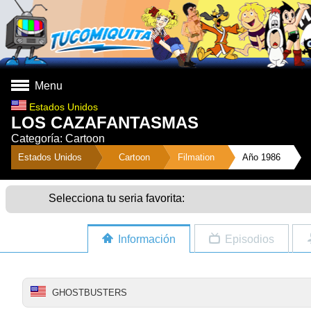
Menu
Estados Unidos
LOS CAZAFANTASMAS
Categoría: Cartoon
">
Estados Unidos
Cartoon
Filmation
Año 1986
Selecciona tu seria favorita:
Información
Episodios
GHOSTBUSTERS