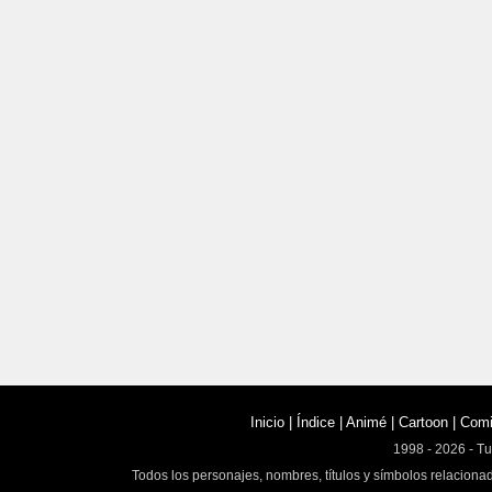
Inicio
|
Índice
|
Animé
|
Cartoon
|
Com
1998 - 2026 - T
Todos los personajes, nombres, títulos y símbolos relaciona