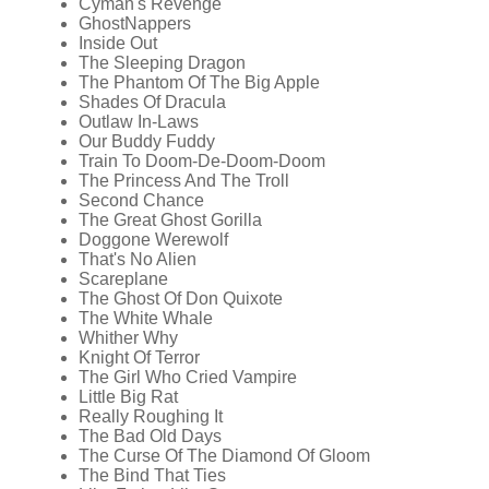
Cyman's Revenge
GhostNappers
Inside Out
The Sleeping Dragon
The Phantom Of The Big Apple
Shades Of Dracula
Outlaw In-Laws
Our Buddy Fuddy
Train To Doom-De-Doom-Doom
The Princess And The Troll
Second Chance
The Great Ghost Gorilla
Doggone Werewolf
That's No Alien
Scareplane
The Ghost Of Don Quixote
The White Whale
Whither Why
Knight Of Terror
The Girl Who Cried Vampire
Little Big Rat
Really Roughing It
The Bad Old Days
The Curse Of The Diamond Of Gloom
The Bind That Ties