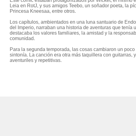
Este comic estaban protagonizados por Wicket, el mismo 
Leia en RotJ, y sus amigos Teebo, un soñador poeta, la píca
Princesa Kneesaa, entre otros.
Los capítulos, ambientados en una luna santuario de Endor
del Imperio, narraban una historia de aventuras que tenía
destacaba los valores familiares, la amistad y la responsab
comunidad.
Para la segunda temporada, las cosas cambiaron un poco 
sintonía. La canción era otra más taquillera con guitarras, 
aventuriles y repetitivas.