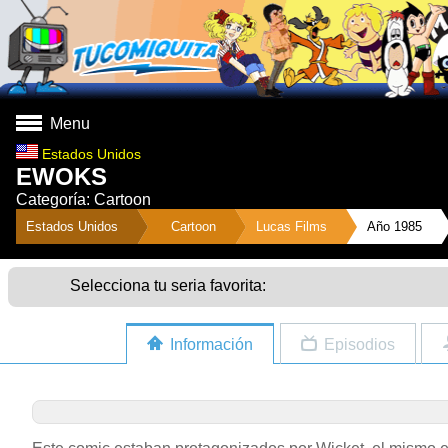
Menu
Estados Unidos
EWOKS
Categoría: Cartoon
">
Estados Unidos
Cartoon
Lucas Films
Año 1985
Selecciona tu seria favorita:
Información
Episodios