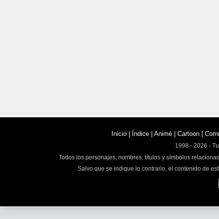
Inicio
|
Índice
|
Animé
|
Cartoon
|
Com
1998 - 2026 - T
Todos los personajes, nombres, títulos y símbolos relaciona
Salvo que se indique lo contrario, el contenido de est