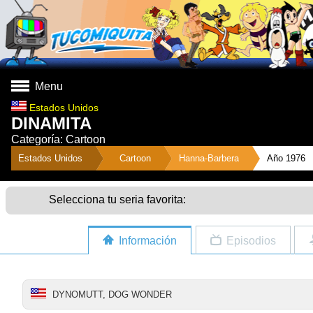
Menu
Estados Unidos
DINAMITA
Categoría: Cartoon
">
Estados Unidos
Cartoon
Hanna-Barbera
Año 1976
Selecciona tu seria favorita:
Información
Episodios
DYNOMUTT, DOG WONDER