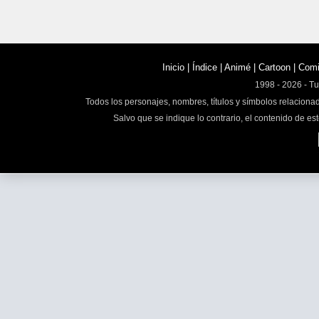
Inicio
|
Índice
|
Animé
|
Cartoon
|
Com
1998 - 2026 - T
Todos los personajes, nombres, títulos y símbolos relaciona
Salvo que se indique lo contrario, el contenido de est