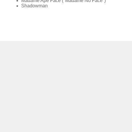
Madame Ape Face ("Madame No Face")
Shadowman