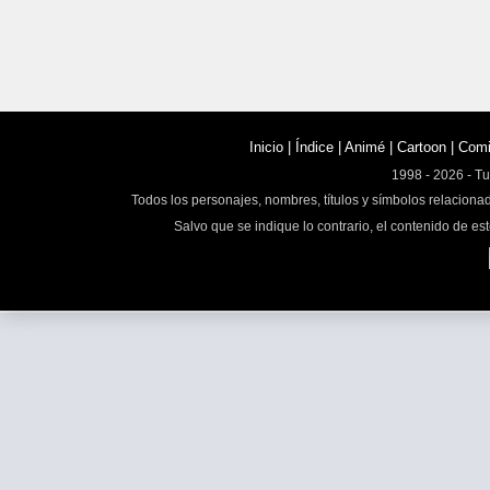
Inicio
|
Índice
|
Animé
|
Cartoon
|
Com
1998 - 2026 - T
Todos los personajes, nombres, títulos y símbolos relaciona
Salvo que se indique lo contrario, el contenido de est