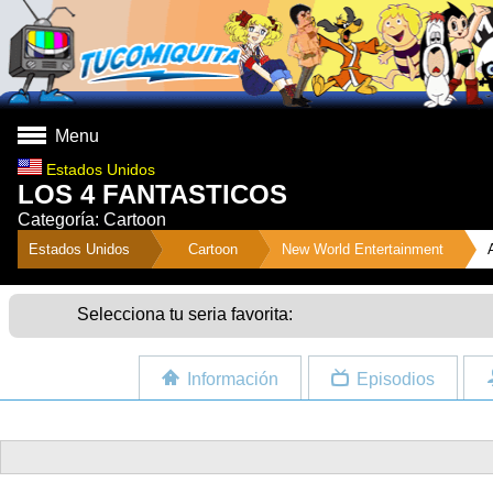
Menu
Estados Unidos
LOS 4 FANTASTICOS
Categoría: Cartoon
">
Estados Unidos
Cartoon
New World Entertainment
Selecciona tu seria favorita:
Información
Episodios