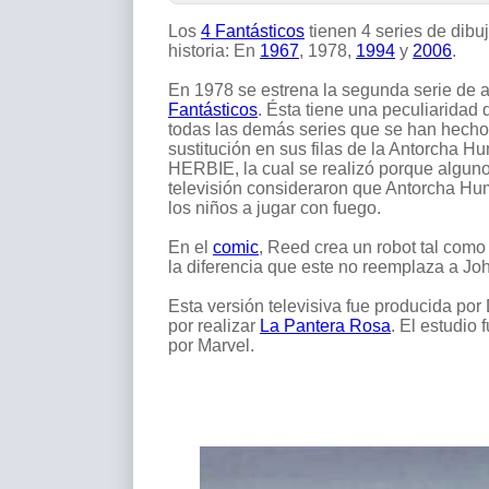
Los
4 Fantásticos
tienen 4 series de dib
historia: En
1967
, 1978,
1994
y
2006
.
En 1978 se estrena la segunda serie de
Fantásticos
. Ésta tiene una peculiaridad 
todas las demás series que se han hecho s
sustitución en sus filas de la Antorcha H
HERBIE, la cual se realizó porque alguno
televisión consideraron que Antorcha Hum
los niños a jugar con fuego.
En el
comic
, Reed crea un robot tal como 
la diferencia que este no reemplaza a Jo
Esta versión televisiva fue producida po
por realizar
La Pantera Rosa
. El estudio
por Marvel.