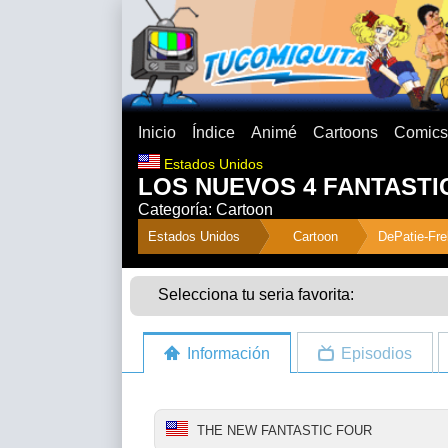
Inicio
Índice
Animé
Cartoons
Comics
Estados Unidos
LOS NUEVOS 4 FANTASTI
Categoría: Cartoon
">
Estados Unidos
Cartoon
DePatie-Fre
Selecciona tu seria favorita:
Información
Episodios
THE NEW FANTASTIC FOUR