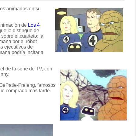
ujos animados en su
 animación de
Los 4
que la distingue de
obre el cuarteto: la
umana por el robot
s ejecutivos de
ana podría incitar a
el de la serie de TV, con
hnny.
r DePatie-Freleng, famosos
 fue comprado mas tarde