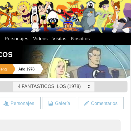
Personajes
Videos
Visitas
Nosotros
COS
leng
Año 1978
4 FANTASTICOS, LOS (1978)
Personajes
Galería
Comentarios