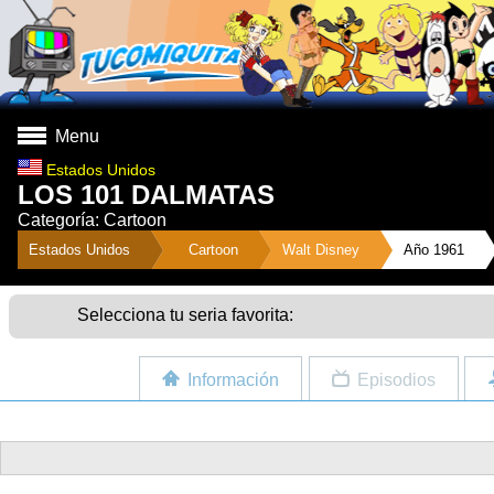
Menu
Estados Unidos
LOS 101 DALMATAS
Categoría: Cartoon
">
Estados Unidos
Cartoon
Walt Disney
Año 1961
Selecciona tu seria favorita:
Información
Episodios