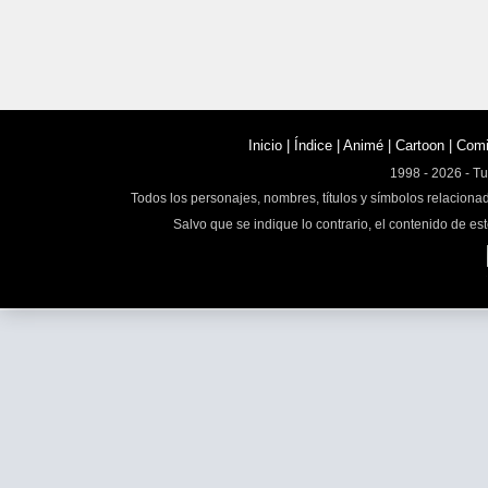
Inicio
|
Índice
|
Animé
|
Cartoon
|
Com
1998 - 2026 - T
Todos los personajes, nombres, títulos y símbolos relaciona
Salvo que se indique lo contrario, el contenido de est