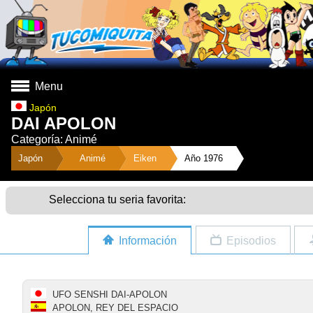
Menu
Japón
DAI APOLON
Categoría: Animé
">
Japón
Animé
Eiken
Año 1976
Selecciona tu seria favorita:
Información
Episodios
UFO SENSHI DAI-APOLON
APOLON, REY DEL ESPACIO