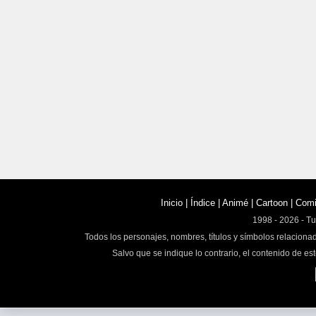
Inicio
|
Índice
|
Animé
|
Cartoon
|
Com
1998 - 2026 - T
Todos los personajes, nombres, títulos y símbolos relaciona
Salvo que se indique lo contrario, el contenido de est