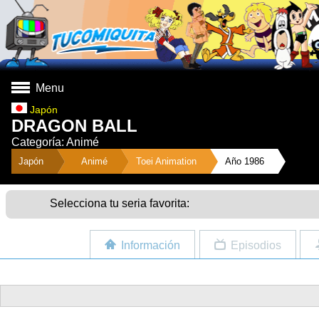
Menu
Japón
DRAGON BALL
Categoría: Animé
">
Japón
Animé
Toei Animation
Año 1986
Selecciona tu seria favorita:
Información
Episodios