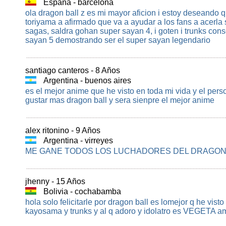
España - barcelona
ola dragon ball z es mi mayor aficion i estoy deseando q
toriyama a afirmado que va a ayudar a los fans a acerla
sagas, saldra gohan super sayan 4, i goten i trunks con
sayan 5 demostrando ser el super sayan legendario
santiago canteros - 8 Años
Argentina - buenos aires
es el mejor anime que he visto en toda mi vida y el pe
gustar mas dragon ball y sera sienpre el mejor anime
alex ritonino - 9 Años
Argentina - virreyes
ME GANE TODOS LOS LUCHADORES DEL DRAGON 
jhenny - 15 Años
Bolivia - cochabamba
hola solo felicitarle por dragon ball es lomejor q he vis
kayosama y trunks y al q adoro y idolatro es VEGETA a