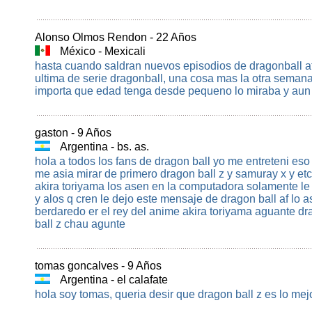
Alonso Olmos Rendon - 22 Años
México - Mexicali
hasta cuando saldran nuevos episodios de dragonball af l
ultima de serie dragonball, una cosa mas la otra semana
importa que edad tenga desde pequeno lo miraba y aun
gaston - 9 Años
Argentina - bs. as.
hola a todos los fans de dragon ball yo me entreteni es
me asia mirar de primero dragon ball z y samuray x y etc
akira toriyama los asen en la computadora solamente 
y alos q cren le dejo este mensaje de dragon ball af lo 
berdaredo er el rey del anime akira toriyama aguante dr
ball z chau agunte
tomas goncalves - 9 Años
Argentina - el calafate
hola soy tomas, queria desir que dragon ball z es lo mej