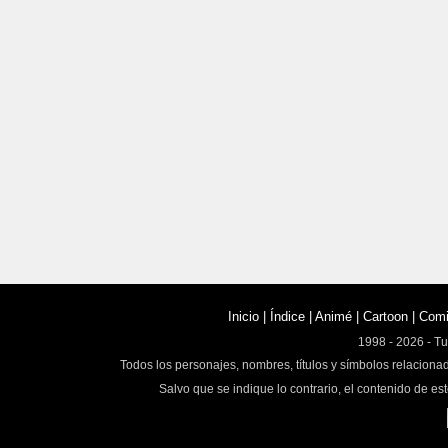
Inicio
|
Índice
|
Animé
|
Cartoon
|
Com
1998 - 2026 - T
Todos los personajes, nombres, títulos y símbolos relaciona
Salvo que se indique lo contrario, el contenido de est