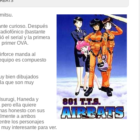
IRBATS
mitsu.
tante curioso. Después
radiofónico (bastante
ó el serial y la primera
l primer OVA.
irforce manda al
l equipo es compuesto
uy bien dibujados
lla que son muy
Isurugi, Haneda y
 pero ella quiere
mas honesto con sus
ualmente a ambos
entre los personajes
 muy interesante para ver.