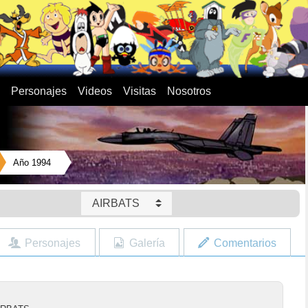
Personajes
Videos
Visitas
Nosotros
Año 1994
AIRBATS
Personajes
Galería
Comentarios