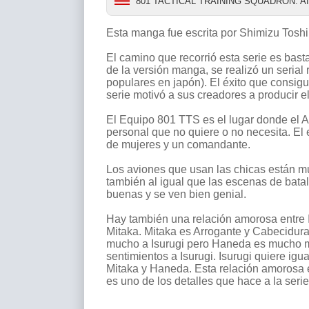
801 TACTICAL TRAINING SQUADRON: A
Esta manga fue escrita por Shimizu Toshi
El camino que recorrió esta serie es bas
de la versión manga, se realizó un serial 
populares en japón). El éxito que consigui
serie motivó a sus creadores a producir e
El Equipo 801 TTS es el lugar donde el A
personal que no quiere o no necesita. E
de mujeres y un comandante.
Los aviones que usan las chicas están m
también al igual que las escenas de bata
buenas y se ven bien genial.
Hay también una relación amorosa entre 
Mitaka. Mitaka es Arrogante y Cabecidura
mucho a Isurugi pero Haneda es mucho 
sentimientos a Isurugi. Isurugi quiere ig
Mitaka y Haneda. Esta relación amorosa 
es uno de los detalles que hace a la serie