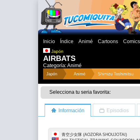
Inicio
Índice
Animé
Cartoons
Comics
Japón
AIRBATS
Categoría: Animé
">
Japón
Animé
Shimizu Toshimitsu
Selecciona tu seria favorita:
Información
Episodios
青空少女隊 (AOZORA SHOUJOTAI)