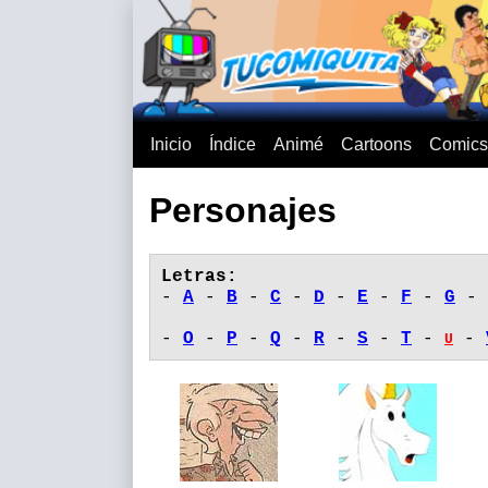
Inicio
Índice
Animé
Cartoons
Comics
Personajes
Letras:
-
A
-
B
-
C
-
D
-
E
-
F
-
G
-
-
O
-
P
-
Q
-
R
-
S
-
T
-
-
U