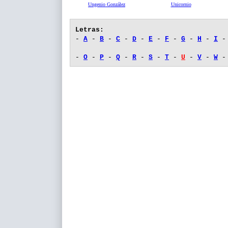
Ungenio González
Unicornio
Letras:
-
A
-
B
-
C
-
D
-
E
-
F
-
G
-
H
-
I
-
O
-
P
-
Q
-
R
-
S
-
T
-
U
-
V
-
W