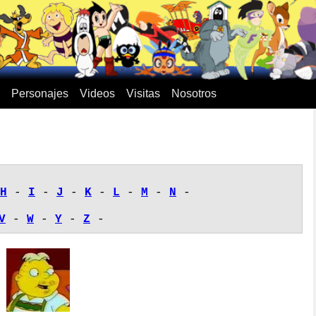
Personajes
Videos
Visitas
Nosotros
H
-
I
-
J
-
K
-
L
-
M
-
N
-
V
-
W
-
Y
-
Z
-